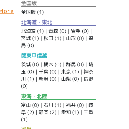
全国版
More
全国版
(1)
北海道・東北
北海道
(1) |
青森
(0) |
岩手
(0) |
宮城
(1) |
秋田
(1) |
山形
(0) |
福
島
(0)
関東甲信越
茨城
(0) |
栃木
(0) |
群馬
(0) |
埼
玉
(0) |
千葉
(0) |
東京
(1) |
神奈
川
(1) |
新潟
(0) |
山梨
(0) |
長野
(0)
東海・北陸
富山
(0) |
石川
(1) |
福井
(0) |
岐
阜
(2) |
静岡
(2) |
愛知
(1) |
三重
(1)