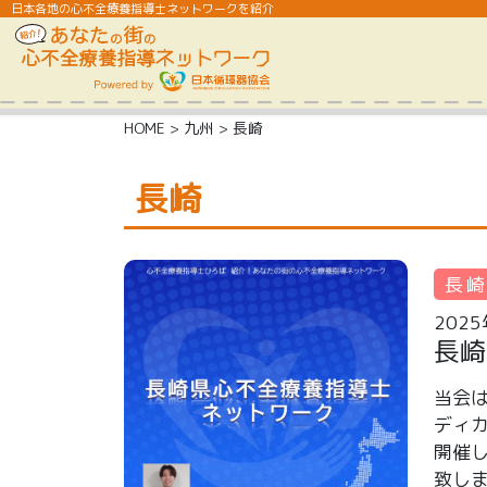
日本各地の心不全療養指導士ネットワークを紹介
HOME
>
九州
>
長崎
長崎
長
202
長崎
当会は
ディ
開催
致しま