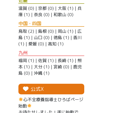
近畿
滋賀
(0) |
京都
(0) |
大阪
(1) |
兵
庫
(1) |
奈良
(0) |
和歌山
(0)
中国・四国
鳥取
(2) |
島根
(0) |
岡山
(1) |
広
島
(1) |
山口
(0) |
徳島
(1) |
香川
(1) |
愛媛
(0) |
高知
(1)
九州
福岡
(1) |
佐賀
(1) |
長崎
(1) |
熊
本
(1) |
大分
(1) |
宮崎
(0) |
鹿児
島
(0) |
沖縄
(1)
公式X
心不全療養指導士ひろばページ
始動
お待たせしました！遂に始動で